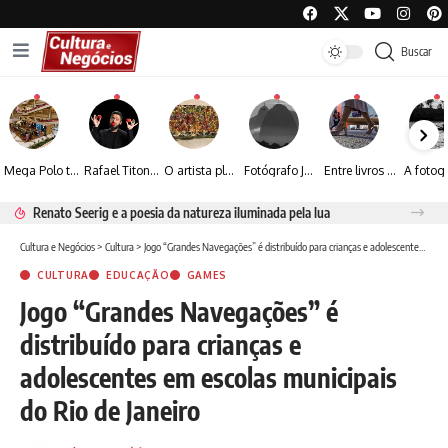
Buscar
Mega Polo transforma lançamento de coleção em plataforma nacional de negócios e projeta crescimento de mais de 15%
Rafael Titonelly leva magia e acolhimento a crianças em tratamento oncológico em Juiz de Fora
O artista plástico Jorge Luiz transforma sustentabilidade e criatividade em arte contemporânea
Fotógrafo José Roberto apresenta um olhar sensível sobre arquitetura, formas e luz na fotografia
Entre livros e fotografia autoral, Sebastião Reis consolida uma trajetória marcada pelo olhar artístico
Renato Seerig e a poesia da natureza iluminada pela lua
Cultura e Negócios
>
Cultura
>
Jogo “Grandes Navegações” é distribuído para crianças e adolescentes em escolas municipais do Rio de Janeiro
CULTURA
EDUCAÇÃO
GAMES
Jogo “Grandes Navegações” é
distribuído para crianças e
adolescentes em escolas municipais
do Rio de Janeiro