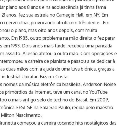
ar piano aos 8 anos e na adolescência já tinha fama
21 anos, fez sua estreia no Carnegie Hall, em NY. Em
 o nervo ulnar, provocando atrofia em três dedos. Em
onou o piano, mas oito anos depois, com muita
mento. Em 1985, outro problema na mão direita o fez parar
s em 1993. Dois anos mais tarde, recebeu uma pancada
m assalto. A lesão afetou a outra mão. Com operações e
nterrompeu a carreira de pianista e passou a se dedicar à
 as duas mãos com a ajuda de uma luva biónica, graças a
industrial Ubiratan Bizarro Costa.
is nomes da música eletrônica brasileira, Anderson Noise
 nos primórdios da internet, teve um canal no YouTube
u o mais antigo selo de techno do Brasil. Em 2009,
rmônica SESI-SP na Sala São Paulo, regida pelo maestro
m Milton Nascimento.
Brunetta começou a carreira tocando hits nostálgicos das