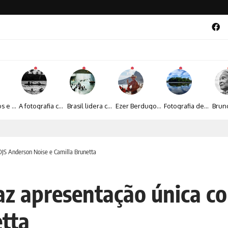
Entre livros e fotografia autoral, Sebastião Reis consolida uma trajetória marcada pelo olhar artístico
A fotografia contemporânea de Cynthia Feyh Jappur entre luz, movimento e arte
Brasil lidera crescimento entre os 15 maiores mercados globais de viagens corporativas
Ezer Berdugo transforma experiências multiculturais e memórias em narrativas visuais por meio da fotografia
Fotografia de Fátima Carlini transforma paisagens naturais em experiências de contemplação
al 2026 aposta na cultura periférica para ampliar oportunidades na zona sul
DJS Anderson Noise e Camilla Brunetta
faz apresentação única c
etta