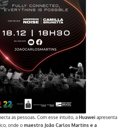
ecta as pessoas. Com esse intuito, a
Huawei
apresenta
nico, onde o
maestro João Carlos Martins
e a