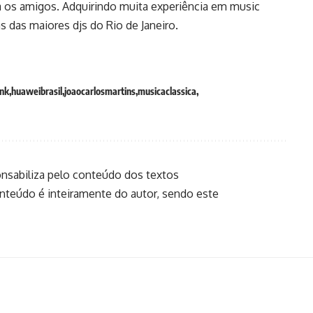
 os amigos. Adquirindo muita experiência em music
s das maiores djs do Rio de Janeiro.
nk
huaweibrasil
joaocarlosmartins
musicaclassica
onsabiliza pelo conteúdo dos textos
onteúdo é inteiramente do autor, sendo este