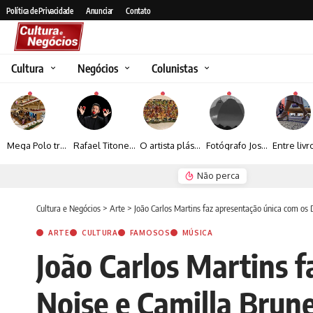
Política de Privacidade
Anunciar
Contato
Cultura
Negócios
Colunistas
Mega Polo transforma lançamento de coleção em plataforma nacional de negócios e projeta crescimento de mais de 15%
Rafael Titonelly leva magia e acolhimento a crianças em tratamento oncológico em Juiz de Fora
O artista plástico Jorge Luiz transforma sustentabilidade e criatividade em arte contemporânea
Fotógrafo José Roberto apresenta um olhar sensível sobre arquitetura, formas e luz na fotografia
Não perca
Espraiada Festiv
Cultura e Negócios
>
Arte
>
João Carlos Martins faz apresentação única com os 
ARTE
CULTURA
FAMOSOS
MÚSICA
João Carlos Martins 
Noise e Camilla Brun