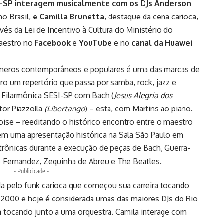
I-SP
interagem musicalmente com os
DJs Anderson
o Brasil,
e
Camilla Brunetta
, destaque da cena carioca,
avés da Lei de Incentivo à Cultura do Ministério do
maestro no
Facebook
e
YouTube
e no
canal da Huawei
êneros contemporâneos e populares é uma das marcas de
ro um repertório que passa por samba, rock, jazz e
 Filarmônica SESI-SP com Bach (
Jesus Alegria dos
stor Piazzolla
(Libertango
) – esta, com Martins ao piano.
oise – reeditando o histórico encontro entre o maestro
 em uma apresentação histórica na Sala São Paulo em
trônicas durante a execução de peças de Bach, Guerra-
o Fernandez, Zequinha de Abreu e The Beatles.
- Publicidade -
da pelo funk carioca que começou sua carreira tocando
e 2000 e hoje é considerada umas das maiores DJs do Rio
ia tocando junto a uma orquestra. Camila interage com