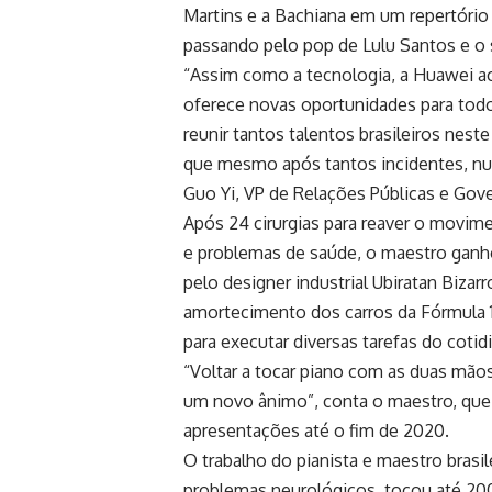
Martins e a Bachiana em um repertório 
passando pelo pop de Lulu Santos e o 
“Assim como a tecnologia, a Huawei ac
oferece novas oportunidades para todo
reunir tantos talentos brasileiros nes
que mesmo após tantos incidentes, nun
Guo Yi, VP de Relações Públicas e Gov
Após 24 cirurgias para reaver o movi
e problemas de saúde, o maestro ganho
pelo designer industrial Ubiratan Biza
amortecimento dos carros da Fórmula 1.
para executar diversas tarefas do cotid
“Voltar a tocar piano com as duas mão
um novo ânimo”, conta o maestro, que 
apresentações até o fim de 2020.
O trabalho do pianista e maestro brasi
problemas neurológicos, tocou até 200