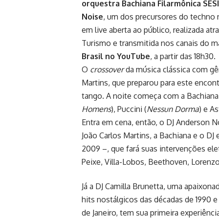
orquestra Bachiana Filarmônica SES
Noise
, um dos precursores do techno n
em live aberta ao público, realizada atr
Turismo e transmitida nos canais do 
Brasil no YouTube
, a partir das 18h30.
O
crossover
da música clássica com g
Martins, que preparou para este encont
tango. A noite começa com a Bachiana
Homens
), Puccini (
Nessun Dorma
) e A
Entra em cena, então, o DJ Anderson N
João Carlos Martins, a Bachiana e o DJ
2009 –, que fará suas intervenções ele
Peixe, Villa-Lobos, Beethoven, Lorenz
Já a DJ Camilla Brunetta, uma apaixona
hits nostálgicos das décadas de 1990 
de Janeiro, tem sua primeira experiênc