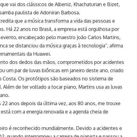
que vai dos clássicos de Albeniz, Khachaturian e Bizet,
samba paulista de Adoniran Barbosa.
redita que a música transforma a vida das pessoas e
s. Há 22 anos no Brasil, a empresa está orgulhosa por
te evento, encabeçado pelo maestro João Carlos Martins,
ca se distanciou da música graças à tecnologia”, afirma
ernamentais da Huawei.
mento dos dedos das mãos, comprometidos por acidentes
u um par de luvas biônicas em janeiro deste ano, criado
rro Costa. Os protótipos são baseados no sistema de
 Além de ter voltado a tocar piano, Martins usa as luvas
iano.
s 22 anos depois da última vez, aos 80 anos, me trouxe
está com a energia renovada e a agenda cheia de
leiro é reconhecido mundialmente. Devido a acidentes e
2, quando interrompeu a carreira de pianista e passou a