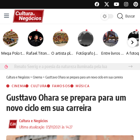
Buscar
Mega Polo transforma lançamento de coleção em plataforma nacional de negócios e projeta crescimento de mais de 15%
Rafael Titonelly leva magia e acolhimento a crianças em tratamento oncológico em Juiz de Fora
O artista plástico Jorge Luiz transforma sustentabilidade e criatividade em arte contemporânea
Fotógrafo José Roberto apresenta um olhar sensível sobre arquitetura, formas e luz na fotografia
Entre livros e fotografia autoral, Sebastião Reis consolida uma trajetória marcada pelo olhar artístico
Renato Seerig e a poesia da natureza iluminada pela lua
Cultura e Negócios
>
Cinema
>
Gusttavo Ohara se prepara para um novo ciclo em sua carreira
CINEMA
CULTURA
FAMOSOS
MÚSICA
Gusttavo Ohara se prepara para um
novo ciclo em sua carreira
Cultura e Negócios
Ultima atualização: 05/11/2021 às 14:27