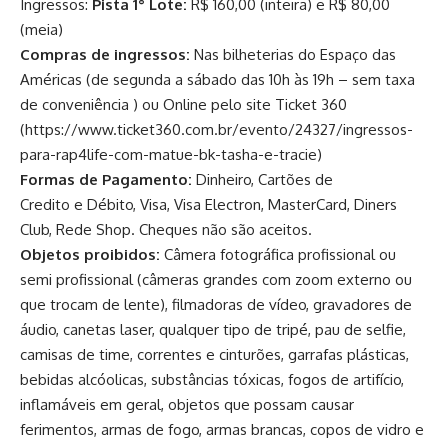
Ingressos:
Pista 1° Lote:
R$ 160,00 (inteira) e R$ 80,00
(meia)
Compras de ingressos:
Nas bilheterias do Espaço das
Américas (de segunda a sábado das 10h às 19h – sem taxa
de conveniência ) ou Online pelo site Ticket 360
(
https://www.ticket360.com.br/evento/24327/ingressos-
para-rap4life-com-matue-bk-tasha-e-tracie
)
Formas de Pagamento:
Dinheiro, Cartões de
Credito e Débito, Visa, Visa Electron, MasterCard, Diners
Club, Rede Shop. Cheques não são aceitos.
Objetos proibidos:
Câmera fotográfica profissional ou
semi profissional (câmeras grandes com zoom externo ou
que trocam de lente), filmadoras de vídeo, gravadores de
áudio, canetas laser, qualquer tipo de tripé, pau de selfie,
camisas de time, correntes e cinturões, garrafas plásticas,
bebidas alcóolicas, substâncias tóxicas, fogos de artifício,
inflamáveis em geral, objetos que possam causar
ferimentos, armas de fogo, armas brancas, copos de vidro e