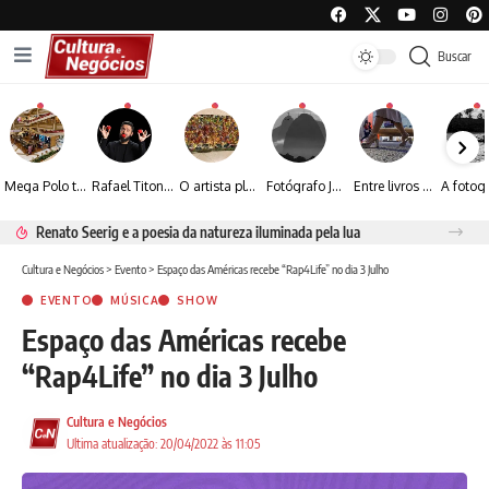
Buscar
Mega Polo transforma lançamento de coleção em plataforma nacional de negócios e projeta crescimento de mais de 15%
Rafael Titonelly leva magia e acolhimento a crianças em tratamento oncológico em Juiz de Fora
O artista plástico Jorge Luiz transforma sustentabilidade e criatividade em arte contemporânea
Fotógrafo José Roberto apresenta um olhar sensível sobre arquitetura, formas e luz na fotografia
Entre livros e fotografia autoral, Sebastião Reis consolida uma trajetória marcada pelo olhar artístico
Renato Seerig e a poesia da natureza iluminada pela lua
Cultura e Negócios
>
Evento
>
Espaço das Américas recebe “Rap4Life” no dia 3 Julho
EVENTO
MÚSICA
SHOW
Espaço das Américas recebe
“Rap4Life” no dia 3 Julho
Cultura e Negócios
Ultima atualização: 20/04/2022 às 11:05