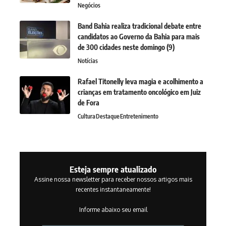
Negócios
Band Bahia realiza tradicional debate entre
candidatos ao Governo da Bahia para mais
de 300 cidades neste domingo (9)
Notícias
Rafael Titonelly leva magia e acolhimento a
crianças em tratamento oncológico em Juiz
de Fora
Cultura
Destaque
Entretenimento
Esteja sempre atualizado
Assine nossa newsletter para receber nossos artigos mais
recentes instantaneamente!
Informe abaixo seu email