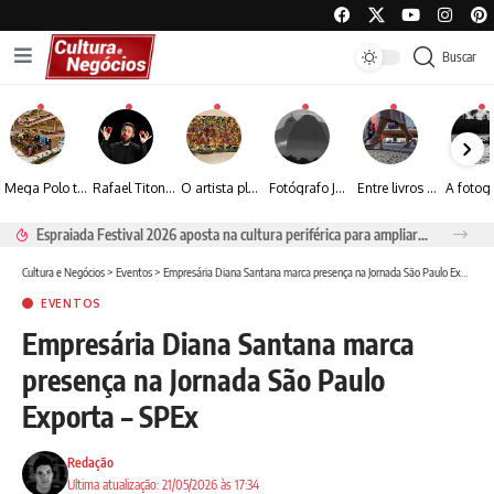
Buscar
Mega Polo transforma lançamento de coleção em plataforma nacional de negócios e projeta crescimento de mais de 15%
Rafael Titonelly leva magia e acolhimento a crianças em tratamento oncológico em Juiz de Fora
O artista plástico Jorge Luiz transforma sustentabilidade e criatividade em arte contemporânea
Fotógrafo José Roberto apresenta um olhar sensível sobre arquitetura, formas e luz na fotografia
Entre livros e fotografia autoral, Sebastião Reis consolida uma trajetória marcada pelo olhar artístico
Espraiada Festival 2026 aposta na cultura periférica para ampliar oportunidades na zona sul
Cultura e Negócios
>
Eventos
>
Empresária Diana Santana marca presença na Jornada São Paulo Exporta – SPEx
EVENTOS
Empresária Diana Santana marca
presença na Jornada São Paulo
Exporta – SPEx
Redação
Ultima atualização: 21/05/2026 às 17:34