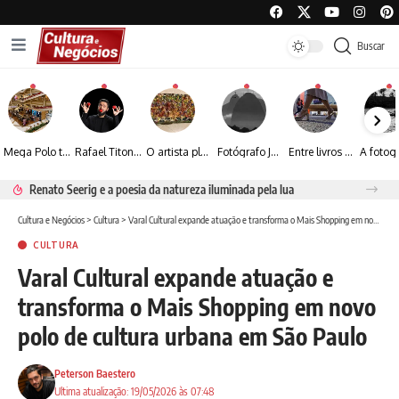
Buscar
Mega Polo transforma lançamento de coleção em plataforma nacional de negócios e projeta crescimento de mais de 15%
Rafael Titonelly leva magia e acolhimento a crianças em tratamento oncológico em Juiz de Fora
O artista plástico Jorge Luiz transforma sustentabilidade e criatividade em arte contemporânea
Fotógrafo José Roberto apresenta um olhar sensível sobre arquitetura, formas e luz na fotografia
Entre livros e fotografia autoral, Sebastião Reis consolida uma trajetória marcada pelo olhar artístico
Renato Seerig e a poesia da natureza iluminada pela lua
Cultura e Negócios
>
Cultura
>
Varal Cultural expande atuação e transforma o Mais Shopping em novo polo de cultura urbana em São Paulo
CULTURA
Varal Cultural expande atuação e
transforma o Mais Shopping em novo
polo de cultura urbana em São Paulo
Peterson Baestero
Ultima atualização: 19/05/2026 às 07:48