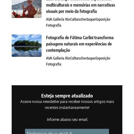
multiculturais e memórias em narrativas
visuais por meio da fotografia
AVA Galleria Rio
Cultura
Destaque
Exposição
Fotografia
Fotografia de Fátima Carlini transforma
paisagens naturais em experiências de
contemplação
AVA Galleria Rio
Cultura
Destaque
Exposição
Fotografia
Esteja sempre atualizado
Assine nossa newsletter para receber nossos artigos mais
recentes instantaneamente!
Informe abaixo seu email