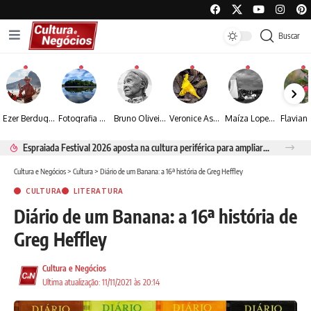
Buscar
Ezer Berdugo transforma experiências multiculturais e memórias em narrativas visuais por meio da fotografia
Fotografia de Fátima Carlini transforma paisagens naturais em experiências de contemplação
Bruno Oliveira retrata o cotidiano urbano por meio da fotografia em preto e branco
Veronice Assini Saes transforma a natureza em fotografias marcadas pela sensibilidade
Maíza Lopes transforma cultura popular baiana em narrativas fotográficas
Espraiada Festival 2026 aposta na cultura periférica para ampliar oportunidades na zona sul
Cultura e Negócios
>
Cultura
>
Diário de um Banana: a 16ª história de Greg Heffley
CULTURA
LITERATURA
Diário de um Banana: a 16ª história de
Greg Heffley
Cultura e Negócios
Ultima atualização: 11/11/2021 às 20:14