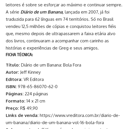
leitores é sobre se esforçar ao máximo e continuar sempre.
A série
Diário de um Banana,
lançada em 2007, já foi
traduzida para 62 línguas em 74 territórios. Só no Brasil
vendeu 12,5 milhões de cópias e conquistou leitores fiéis
que, mesmo depois de ultrapassarem a faixa etária alvo
dos livros, continuaram a acompanhar com carinho as
histórias e experiências de Greg e seus amigos.
FICHA TÉCNICA:
Título:
Diário de um Banana: Bola Fora
Autor:
Jeff Kinney
Editora:
VR Editora
ISBN:
978-65-86070-62-0
Páginas:
224 páginas
Formato:
14 x 21 cm
Preço:
R$ 49,90
Links de venda:
https://www.vreditora.com.br/diario-de-
um-banana/diario-de-um-banana-vol-16-bola-fora