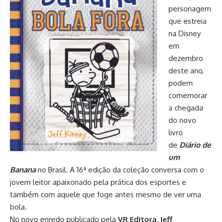
personagem
que estreia
na Disney
em
dezembro
deste ano,
podem
comemorar
a chegada
do novo
livro
de
Diário de
um
Banana
no Brasil. A 16ª edição da coleção conversa com o
jovem leitor apaixonado pela prática dos esportes e
também com aquele que foge antes mesmo de ver uma
bola.
No novo enredo publicado pela
VR Editora
,
Jeff