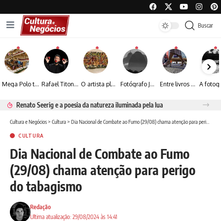
Buscar
Mega Polo transforma lançamento de coleção em plataforma nacional de negócios e projeta crescimento de mais de 15%
Rafael Titonelly leva magia e acolhimento a crianças em tratamento oncológico em Juiz de Fora
O artista plástico Jorge Luiz transforma sustentabilidade e criatividade em arte contemporânea
Fotógrafo José Roberto apresenta um olhar sensível sobre arquitetura, formas e luz na fotografia
Entre livros e fotografia autoral, Sebastião Reis consolida uma trajetória marcada pelo olhar artístico
Renato Seerig e a poesia da natureza iluminada pela lua
Cultura e Negócios
>
Cultura
>
Dia Nacional de Combate ao Fumo (29/08) chama atenção para perigo do tabagismo
CULTURA
Dia Nacional de Combate ao Fumo
(29/08) chama atenção para perigo
do tabagismo
Redação
Ultima atualização: 29/08/2024 às 14:41