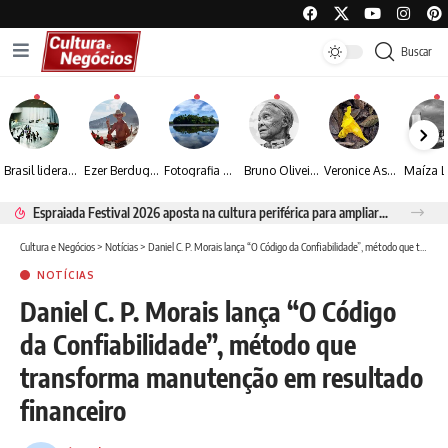
Buscar
Brasil lidera crescimento entre os 15 maiores mercados globais de viagens corporativas
Ezer Berdugo transforma experiências multiculturais e memórias em narrativas visuais por meio da fotografia
Fotografia de Fátima Carlini transforma paisagens naturais em experiências de contemplação
Bruno Oliveira retrata o cotidiano urbano por meio da fotografia em preto e branco
Veronice Assini Saes transforma a natureza em fotografias marcadas pela sensibilidade
Espraiada Festival 2026 aposta na cultura periférica para ampliar oportunidades na zona sul
Cultura e Negócios
>
Notícias
>
Daniel C. P. Morais lança “O Código da Confiabilidade”, método que transforma manutenção em resultado financeiro
NOTÍCIAS
Daniel C. P. Morais lança “O Código
da Confiabilidade”, método que
transforma manutenção em resultado
financeiro