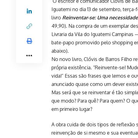
O escritor e comunicador Clóvis de Bar
Iguatemi no dia 13 de setembro, terça-f
livro
Reinventar-se: Uma necessidade
49,90). Na compra de um exemplar dess
Livraria da Vila do Iguatemi Campinas 
bate-papo promovido pelo shopping em 
abaixo).
No novo livro, Clóvis de Barros Filho 
própria existência. “Reinvente-se! Mud
vida!” Essas são frases que lemos e 
anunciado quase como um dever existe
Mas será que se reinventar é tão simpl
que modo? Para quê? Para quem? O que 
em primeiro lugar?
A obra cuida de dois tipos de reflexão 
reinvenção de si mesmo e sua eventual 