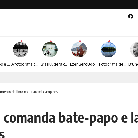
Entre livros e fotografia autoral, Sebastião Reis consolida uma trajetória marcada pelo olhar artístico
A fotografia contemporânea de Cynthia Feyh Jappur entre luz, movimento e arte
Brasil lidera crescimento entre os 15 maiores mercados globais de viagens corporativas
Ezer Berdugo transforma experiências multiculturais e memórias em narrativas visuais por meio da fotografia
Fotografia de Fátima Carlini transforma paisagens naturais em experiências de contemplação
a poesia da natureza iluminada pela lua
çamento de livro no Iguatemi Campinas
ho comanda bate-papo e l
s