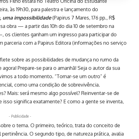
ros Filho estará no Teatro Oficina do Estudante
eira, às 19h30, para palestra e lançamento do
, uma impossibilidade
(Papirus 7 Mares, 176 pp., R$
a obra — a partir das 10h do dia 10 de setembro na
—, os clientes ganham um ingresso para participar do
parceria com a Papirus Editora (informações no serviço
reflete sobre as possibilidades de mudança no rumo da
e agora! Prepare-se para o amanhã! Seja o autor da sua
ouvimos a todo momento. “Tornar-se um outro” é
ncial, como uma condição de sobrevivência.
es? Mais: será mesmo algo possível? Reinventar-se de
isso significa exatamente? E como a gente se inventa,
- Publicidade -
sobre o tema. O primeiro, teórico, trata do conceito de
pertinência. O segundo tipo, de natureza prática, avalia