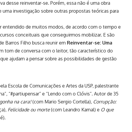
iva desse reinventar-se. Porém, essa não é uma obra
õe uma investigação sobre outras propostas teóricas para
er entendido de muitos modos, de acordo com o tempo e
cursos conceituais que conseguirmos mobilizar. E são
de Barros Filho busca reunir em
Reinventar-se: Uma
Em tom de conversa com o leitor, tão característico do
 que ajudam a pensar sobre as possibilidades de gestão
 pela Escola de Comunicações e Artes da USP, palestrante
a”, “#partiupensar” e “Lendo com o Clóvis”. Autor de 35
rgonha na cara!
(com Mario Sergio Cortella),
Corrupção:
ça),
Felicidade ou morte
(com Leandro Karnal) e
O que
é).