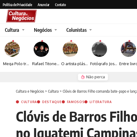
Política de Privacidade
Anunciar
Contato
Cultura
Negócios
Colunistas
Mega Polo transforma lançamento de coleção em plataforma nacional de negócios e projeta crescimento de mais de 15%
Rafael Titonelly leva magia e acolhimento a crianças em tratamento oncológico em Juiz de Fora
O artista plástico Jorge Luiz transforma sustentabilidade e criatividade em arte contemporânea
Fotógrafo José Roberto apresenta um olhar sensível sobre arquitetura, formas e luz na fotografia
Não perca
Renato Seerig e 
Cultura e Negócios
>
Cultura
>
Clóvis de Barros Filho comanda bate-papo e lan
CULTURA
DESTAQUE
FAMOSOS
LITERATURA
Clóvis de Barros Fil
no Iguatemi Campina