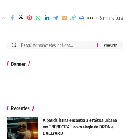
5 min. leitura
lhar
Banner
Recentes
A batida latina encontra a estética urbana
em “BEBECITA”, novo single de DRON e
GALLYARD