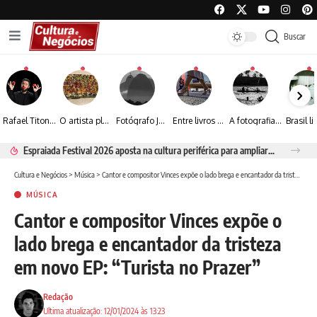
Buscar
Rafael Titonelly leva magia e acolhimento a crianças em tratamento oncológico em Juiz de Fora
O artista plástico Jorge Luiz transforma sustentabilidade e criatividade em arte contemporânea
Fotógrafo José Roberto apresenta um olhar sensível sobre arquitetura, formas e luz na fotografia
Entre livros e fotografia autoral, Sebastião Reis consolida uma trajetória marcada pelo olhar artístico
A fotografia contemporânea de Cynthia Feyh Jappur entre luz, movimento e arte
Espraiada Festival 2026 aposta na cultura periférica para ampliar oportunidades na zona sul
Cultura e Negócios
>
Música
>
Cantor e compositor Vinces expõe o lado brega e encantador da tristeza em novo EP: “Turista no Prazer”
MÚSICA
Cantor e compositor Vinces expõe o
lado brega e encantador da tristeza
em novo EP: “Turista no Prazer”
Redação
Ultima atualização: 12/01/2024 às 13:23