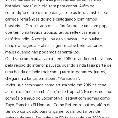
histórias “bads” que ele tem para contar. Além da
contradição entre o ritmo dançante e as letras tristes, ele
carrega referências do indie dialogando com ritmos
brasileiros. O resultado dessa farofa toda é um som pop,
que tem uma levada tropical, letras reflexivas e uma
estética indie. A cereja – ou a uva passa – é o ouvinte
dançar a tragédia – afinal, a gente sabe bem cantar os
males quando não podemos espantá-los.
O artista começou a carreira em 2015 tocando em barzinhos
pela região do interior paulista, quando ainda fazia parte de
uma banda de indie rock com quatro integrantes. Juntos,
chegaram a lançar um álbum: “Parábolas”.
Iniciou sua caminhada como artista solo em 2019 na cena
autoral do “indie samba” ou “indie tropical”. No mesmo ano,
compôs o lineup do Locomotiva Festival com nomes como
Tuyo, Francisco El Hombre, Terno Rei, entre outros, além de
ter sido convidado para lançamentos importantes de
artistas da cena. Seu primeiro EP foi lançado em 2022 e se