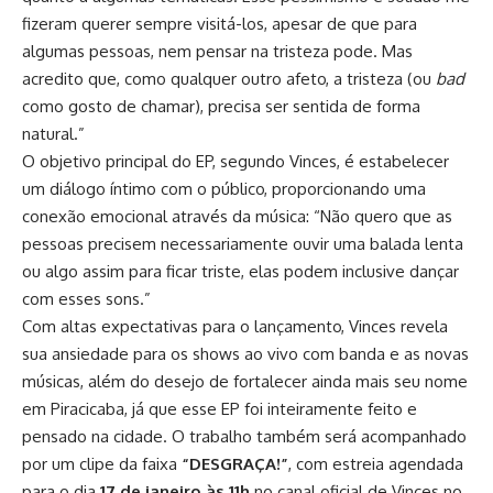
fizeram querer sempre visitá-los, apesar de que para
algumas pessoas, nem pensar na tristeza pode. Mas
acredito que, como qualquer outro afeto, a tristeza (ou
bad
como gosto de chamar), precisa ser sentida de forma
natural.”
O objetivo principal do EP, segundo Vinces, é estabelecer
um diálogo íntimo com o público, proporcionando uma
conexão emocional através da música: “Não quero que as
pessoas precisem necessariamente ouvir uma balada lenta
ou algo assim para ficar triste, elas podem inclusive dançar
com esses sons.”
Com altas expectativas para o lançamento, Vinces revela
sua ansiedade para os shows ao vivo com banda e as novas
músicas, além do desejo de fortalecer ainda mais seu nome
em Piracicaba, já que esse EP foi inteiramente feito e
pensado na cidade. O trabalho também será acompanhado
por um clipe da faixa
“DESGRAÇA!”
, com estreia agendada
para o dia
17 de janeiro às 11h
no canal oficial de Vinces no