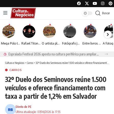
Buscar
Mega Polo transforma lançamento de coleção em plataforma nacional de negócios e projeta crescimento de mais de 15%
Rafael Titonelly leva magia e acolhimento a crianças em tratamento oncológico em Juiz de Fora
O artista plástico Jorge Luiz transforma sustentabilidade e criatividade em arte contemporânea
Fotógrafo José Roberto apresenta um olhar sensível sobre arquitetura, formas e luz na fotografia
Entre livros e fotografia autoral, Sebastião Reis consolida uma trajetória marcada pelo olhar artístico
Espraiada Festival 2026 aposta na cultura periférica para ampliar oportunidades na zona sul
Cultura e Negócios
>
Carros
>
32º Duelo dos Seminovos reúne 1.500 veículos e oferece financiamento com taxa a partir de 1,2% em Salvador
CARROS
32º Duelo dos Seminovos reúne 1.500
veículos e oferece financiamento com
taxa a partir de 1,2% em Salvador
Direto de PE
Ultima atualização: 07/06/2026 às 17:55