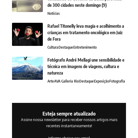
de 300 cidades neste domingo (9)
Notícias
Rafael Titonelly leva magia e acolhimento a
crianças em tratamento oncológico em Juiz
de Fora
Cultura
Destaque
Entretenimento
Fotógrafo André Mellagi une sensibilidade e
técnica em imagens de viagens, cultura e
natureza
Arte
AVA Galleria Rio
Destaque
Exposição
Fotografia
Esteja sempre atualizado
Assine nossa newsletter para receber nossos artigos mais
recentes instantaneamente!