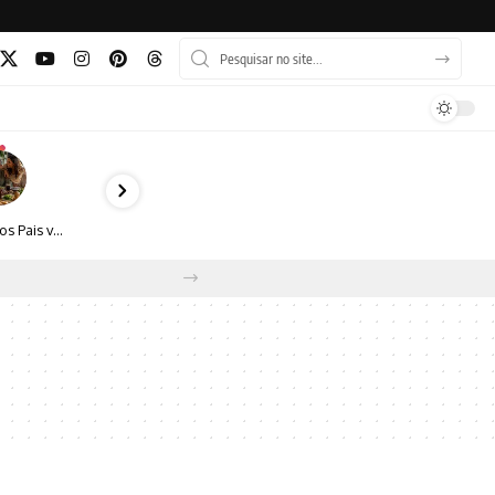
Dia dos Pais vai além do almoço: como transformar a data em experiência, afeto e boas escolhas