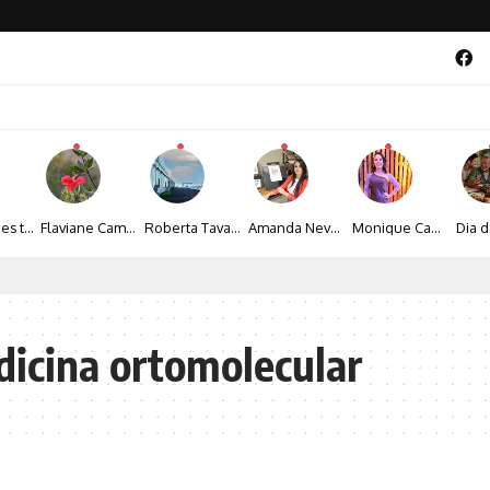
Maíza Lopes transforma cultura popular baiana em narrativas fotográficas
Flaviane Campos transforma natureza, espiritualidade e sensibilidade em narrativas fotográficas
Roberta Tavares transforma a fotografia em obras de arte marcadas pela sensibilidade e sofisticação
Amanda Neves transforma a beleza da natureza em obras realistas repletas de sensibilidade
Monique Camacho é homenageada no Prêmio Gênios da Atualidade 2026
al 2026 aposta na cultura periférica para ampliar oportunidades na zona sul
dicina ortomolecular