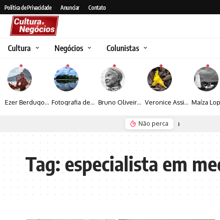
Política de Privacidade
Anunciar
Contato
Cultura
Negócios
Colunistas
Ezer Berdugo transforma experiências multiculturais e memórias em narrativas visuais por meio da fotografia
Fotografia de Fátima Carlini transforma paisagens naturais em experiências de contemplação
Bruno Oliveira retrata o cotidiano urbano por meio da fotografia em preto e branco
Veronice Assini Saes transforma a natureza em fotografias marcadas pela sensibilidade
Não perca
Seguro e Rio de Janeiro
Espraiada Festiv
Tag:
especialista em me